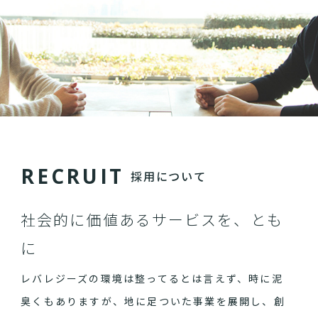
R
E
C
R
U
I
T
採用について
社会的に価値あるサービスを、とも
に
レバレジーズの環境は整ってるとは言えず、時に泥
臭くもありますが、地に足ついた事業を展開し、創