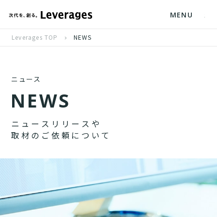
MENU
Leverages TOP
NEWS
ニュース
N
E
W
S
ニ
ュ
ー
ス
リ
リ
ー
ス
や
取
材
の
ご
依
頼
に
つ
い
て