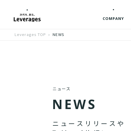
COMPANY
Leverages TOP
NEWS
ニュース
N
E
W
S
ニ
ュ
ー
ス
リ
リ
ー
ス
や