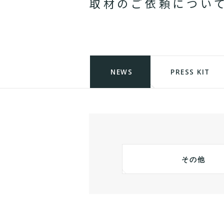
取
材
の
ご
依
頼
に
つ
い
NEWS
PRESS KIT
その他