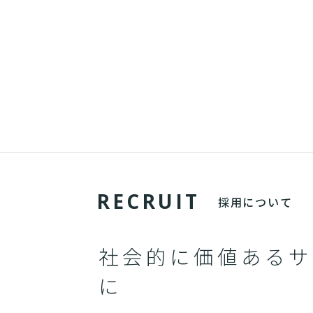
R
E
C
R
U
I
T
採用について
社会的に価値あるサ
に