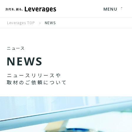
MENU
Leverages TOP
NEWS
ニュース
N
E
W
S
ニ
ュ
ー
ス
リ
リ
ー
ス
や
取
材
の
ご
依
頼
に
つ
い
て