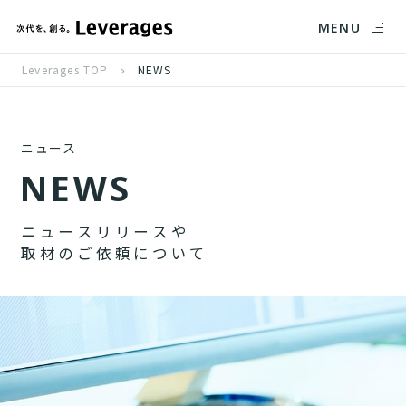
MENU
Leverages TOP
NEWS
ニュース
N
E
W
S
ニ
ュ
ー
ス
リ
リ
ー
ス
や
取
材
の
ご
依
頼
に
つ
い
て