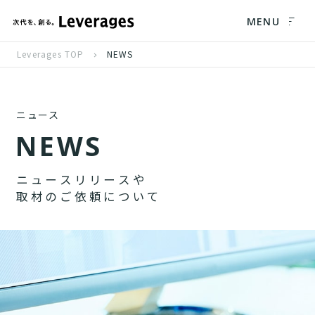
MENU
Leverages TOP
NEWS
ニュース
N
E
W
S
ニ
ュ
ー
ス
リ
リ
ー
ス
や
取
材
の
ご
依
頼
に
つ
い
て