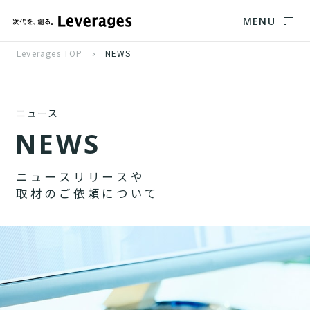
MENU
Leverages TOP
NEWS
ニュース
N
E
W
S
ニ
ュ
ー
ス
リ
リ
ー
ス
や
取
材
の
ご
依
頼
に
つ
い
て