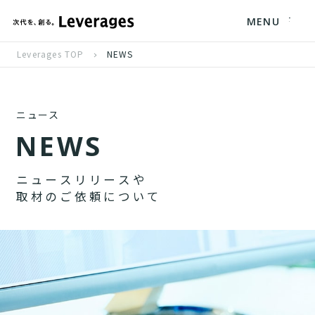
MENU
Leverages TOP
NEWS
ニュース
N
E
W
S
ニ
ュ
ー
ス
リ
リ
ー
ス
や
取
材
の
ご
依
頼
に
つ
い
て