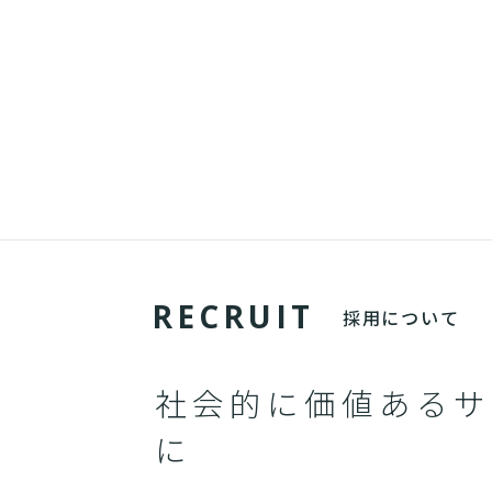
R
E
C
R
U
I
T
採用について
社会的に価値あるサ
に