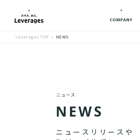
COMPANY
Leverages TOP
NEWS
ニュース
N
E
W
S
ニ
ュ
ー
ス
リ
リ
ー
ス
や