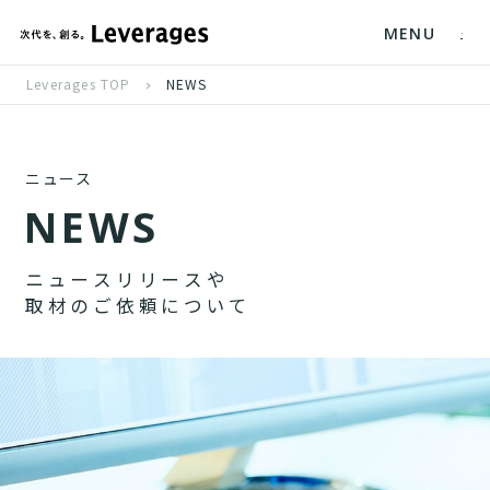
MENU
Leverages TOP
NEWS
ニュース
N
E
W
S
ニ
ュ
ー
ス
リ
リ
ー
ス
や
取
材
の
ご
依
頼
に
つ
い
て