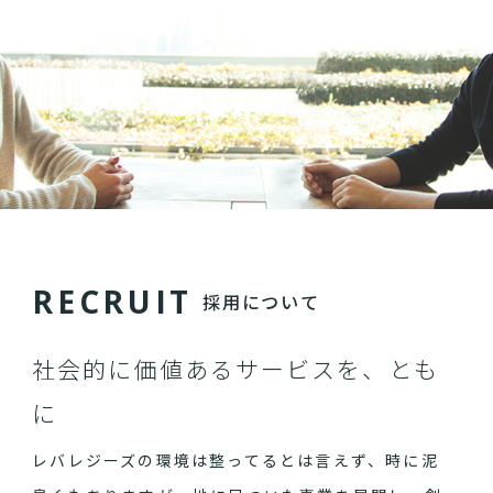
R
E
C
R
U
I
T
採用について
社会的に価値あるサービスを、とも
に
レバレジーズの環境は整ってるとは言えず、時に泥