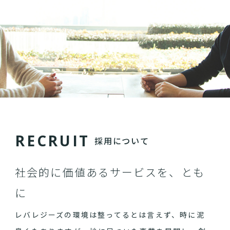
R
E
C
R
U
I
T
採用について
社会的に価値あるサービスを、とも
に
レバレジーズの環境は整ってるとは言えず、時に泥