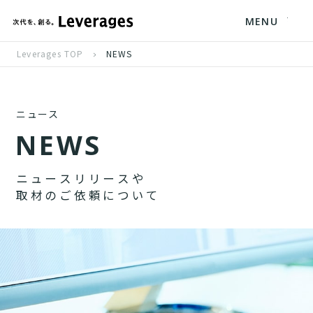
MENU
Leverages TOP
NEWS
ニュース
N
E
W
S
ニ
ュ
ー
ス
リ
リ
ー
ス
や
取
材
の
ご
依
頼
に
つ
い
て