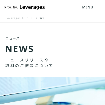
MENU
Leverages TOP
NEWS
ニュース
N
E
W
S
ニ
ュ
ー
ス
リ
リ
ー
ス
や
取
材
の
ご
依
頼
に
つ
い
て