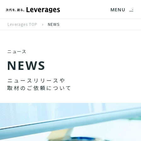
MENU
Leverages TOP
NEWS
ニュース
N
E
W
S
ニ
ュ
ー
ス
リ
リ
ー
ス
や
取
材
の
ご
依
頼
に
つ
い
て