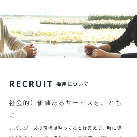
R
E
C
R
U
I
T
採用について
社会的に価値あるサービスを、とも
に
レバレジーズの環境は整ってるとは言えず、時に泥