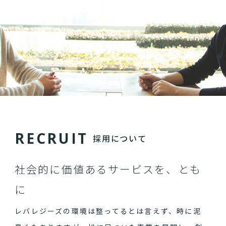
R
E
C
R
U
I
T
採用について
社会的に価値あるサービスを、とも
に
レバレジーズの環境は整ってるとは言えず、時に泥