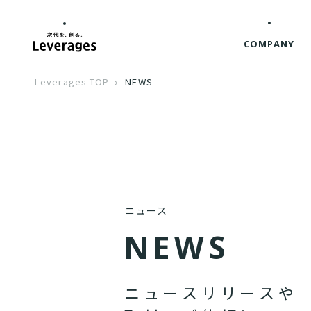
COMPANY
Leverages TOP
NEWS
ニュース
N
E
W
S
ニ
ュ
ー
ス
リ
リ
ー
ス
や