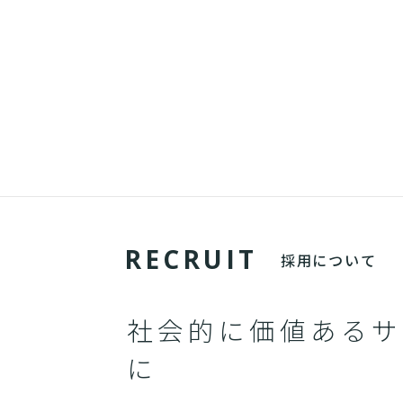
R
E
C
R
U
I
T
採用について
社会的に価値あるサ
に