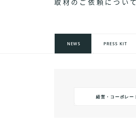
取
材
の
ご
依
頼
に
つ
い
NEWS
PRESS KIT
経営・コーポレー