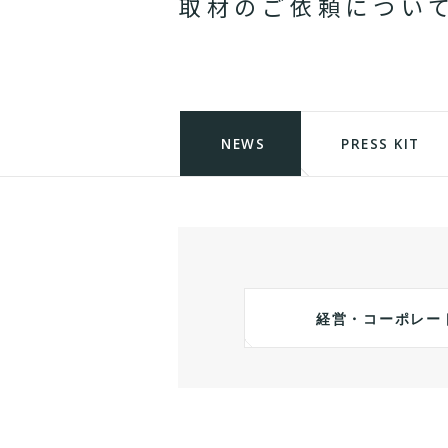
取
材
の
ご
依
頼
に
つ
い
NEWS
PRESS KIT
経営・コーポレー