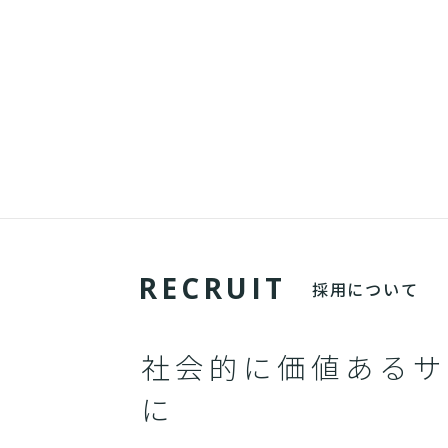
R
E
C
R
U
I
T
採用について
社会的に価値あるサ
に