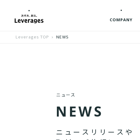
COMPANY
Leverages TOP
NEWS
ニュース
N
E
W
S
ニ
ュ
ー
ス
リ
リ
ー
ス
や