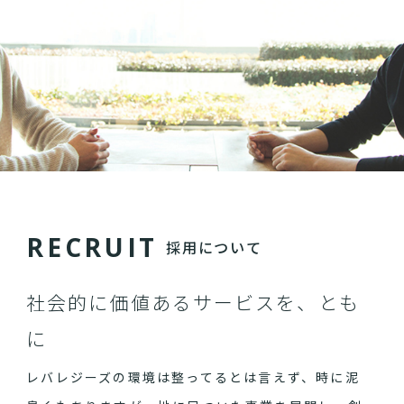
R
E
C
R
U
I
T
採用について
社会的に価値あるサービスを、とも
に
レバレジーズの環境は整ってるとは言えず、時に泥