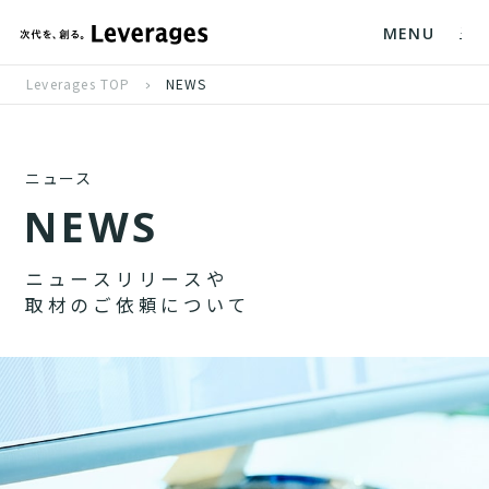
MENU
Leverages TOP
NEWS
ニュース
N
E
W
S
ニ
ュ
ー
ス
リ
リ
ー
ス
や
取
材
の
ご
依
頼
に
つ
い
て