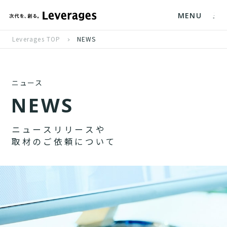
MENU
Leverages TOP
NEWS
ニュース
N
E
W
S
ニ
ュ
ー
ス
リ
リ
ー
ス
や
取
材
の
ご
依
頼
に
つ
い
て