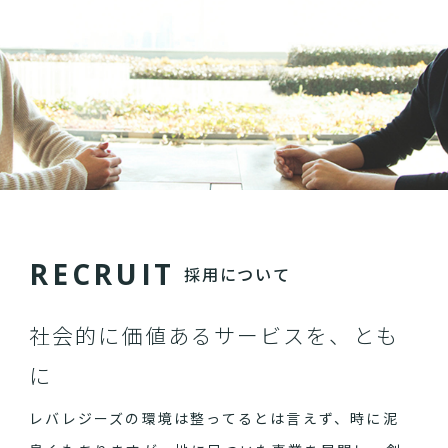
R
E
C
R
U
I
T
採用について
社会的に価値あるサービスを、とも
に
レバレジーズの環境は整ってるとは言えず、時に泥