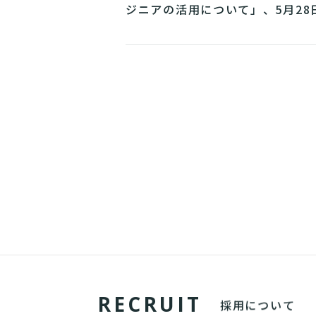
ジニアの活用について」、5月28
（木）開催
R
E
C
R
U
I
T
採用について