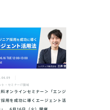
.06.09
ント・セミナー
IT領域
無料オンラインセミナー＞「エンジ
ア採用を成功に導くエージェント活
法」、6月16日（火）開催