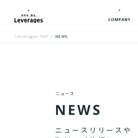
COMPANY
Leverages TOP
NEWS
ニュース
N
E
W
S
ニ
ュ
ー
ス
リ
リ
ー
ス
や