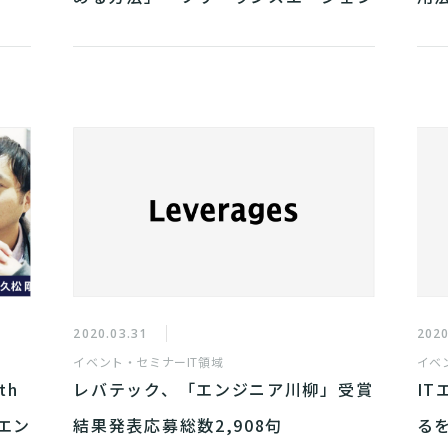
トという選択肢を徹底解剖～
2020.03.31
2020
イベント・セミナー
IT領域
イベ
th
レバテック、「エンジニア川柳」受賞
I
エン
結果発表応募総数2,908句
る