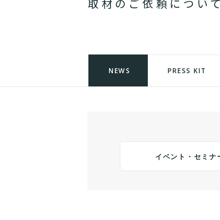
取
材
の
ご
依
頼
に
つ
い
NEWS
PRESS KIT
イベント・セミナ