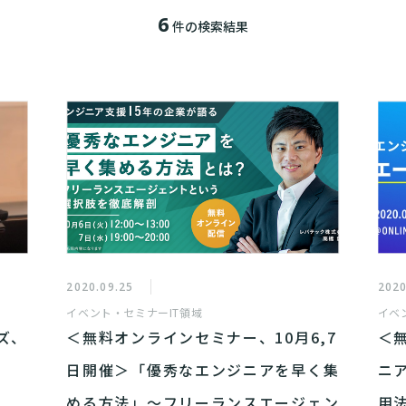
6
件の検索結果
2020.09.25
2020
イベント・セミナー
IT領域
イベ
ズ、
＜無料オンラインセミナー、10月6,7
＜
日開催＞「優秀なエンジニアを早く集
ニ
める方法」～フリーランスエージェン
用