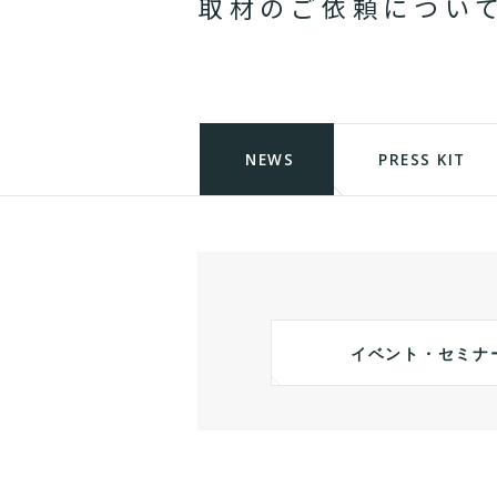
取
材
の
ご
依
頼
に
つ
い
NEWS
PRESS KIT
イベント・セミナ