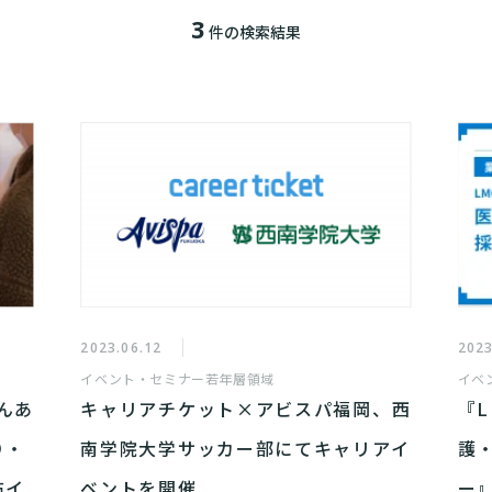
3
件の検索結果
2023.06.12
2023
イベント・セミナー
若年層領域
イベ
んあ
キャリアチケット×アビスパ福岡、西
『
り・
南学院大学サッカー部にてキャリアイ
護
布イ
ベントを開催
ー