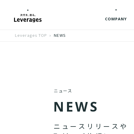
COMPANY
Leverages TOP
NEWS
ニュース
N
E
W
S
ニ
ュ
ー
ス
リ
リ
ー
ス
や