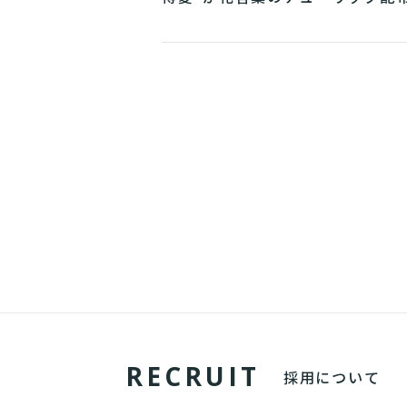
ベントを開催
R
E
C
R
U
I
T
採用について