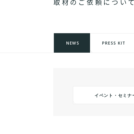
取
材
の
ご
依
頼
に
つ
い
NEWS
PRESS KIT
イベント・セミナ