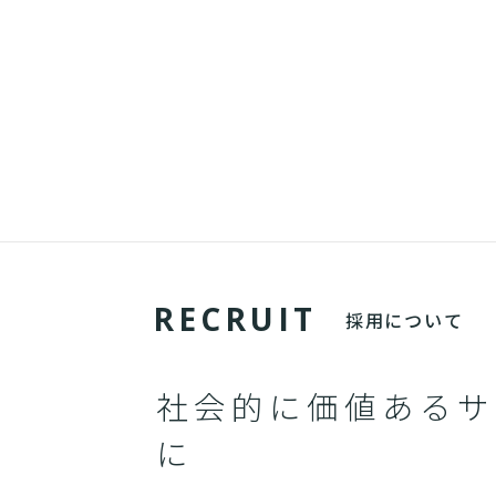
R
E
C
R
U
I
T
採用について
社会的に価値あるサ
に