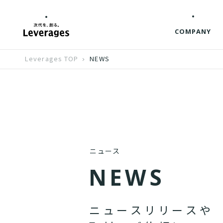
COMPANY
Leverages TOP
NEWS
ニュース
N
E
W
S
ニ
ュ
ー
ス
リ
リ
ー
ス
や