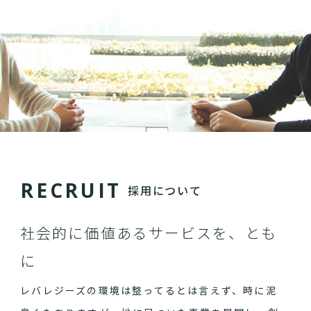
R
E
C
R
U
I
T
採用について
社会的に価値あるサービスを、とも
に
レバレジーズの環境は整ってるとは言えず、時に泥