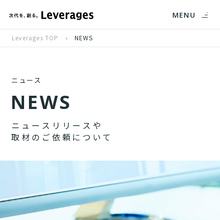
MENU
Leverages TOP
NEWS
ニュース
N
E
W
S
ニ
ュ
ー
ス
リ
リ
ー
ス
や
取
材
の
ご
依
頼
に
つ
い
て