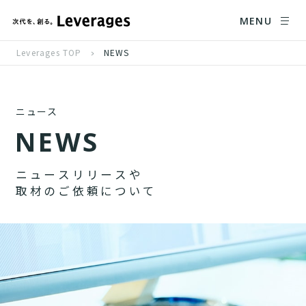
MENU
Leverages TOP
NEWS
ニュース
N
E
W
S
ニ
ュ
ー
ス
リ
リ
ー
ス
や
取
材
の
ご
依
頼
に
つ
い
て