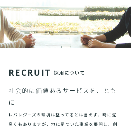
R
E
C
R
U
I
T
採用について
社会的に価値あるサービスを、とも
に
レバレジーズの環境は整ってるとは言えず、時に泥
臭くもありますが、地に足ついた事業を展開し、創