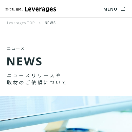
MENU
Leverages TOP
NEWS
ニュース
N
E
W
S
ニ
ュ
ー
ス
リ
リ
ー
ス
や
取
材
の
ご
依
頼
に
つ
い
て