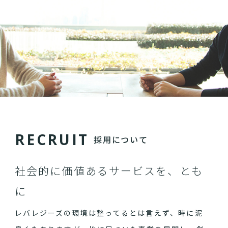
R
E
C
R
U
I
T
採用について
社会的に価値あるサービスを、とも
に
レバレジーズの環境は整ってるとは言えず、時に泥