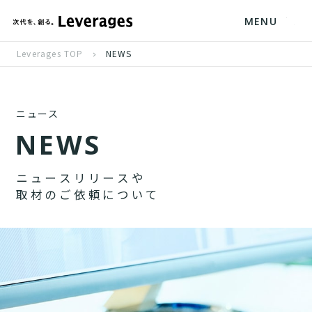
MENU
Leverages TOP
NEWS
ニュース
N
E
W
S
ニ
ュ
ー
ス
リ
リ
ー
ス
や
取
材
の
ご
依
頼
に
つ
い
て