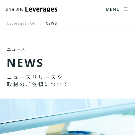
MENU
Leverages TOP
NEWS
ニュース
N
E
W
S
ニ
ュ
ー
ス
リ
リ
ー
ス
や
取
材
の
ご
依
頼
に
つ
い
て