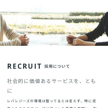
R
E
C
R
U
I
T
採用について
社会的に価値あるサービスを、とも
に
レバレジーズの環境は整ってるとは言えず、時に泥