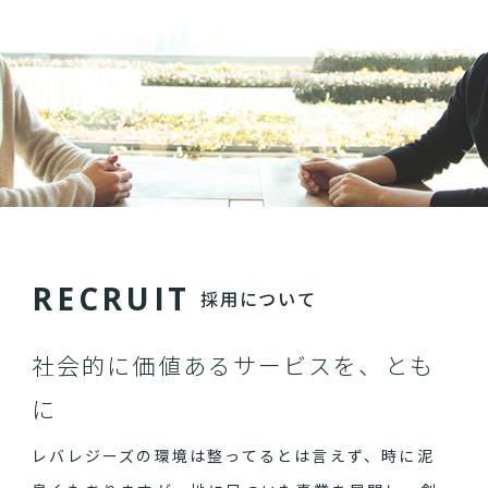
R
E
C
R
U
I
T
採用について
社会的に価値あるサービスを、とも
に
レバレジーズの環境は整ってるとは言えず、時に泥