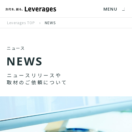
MENU
Leverages TOP
NEWS
ニュース
N
E
W
S
ニ
ュ
ー
ス
リ
リ
ー
ス
や
取
材
の
ご
依
頼
に
つ
い
て