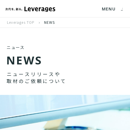
MENU
Leverages TOP
NEWS
ニュース
N
E
W
S
ニ
ュ
ー
ス
リ
リ
ー
ス
や
取
材
の
ご
依
頼
に
つ
い
て