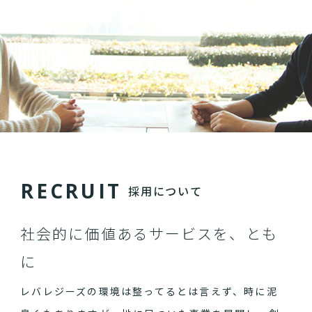
R
E
C
R
U
I
T
採用について
社会的に価値あるサービスを、とも
に
レバレジーズの環境は整ってるとは言えず、時に泥