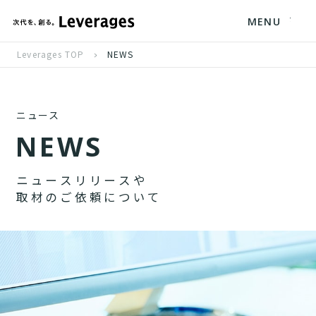
MENU
Leverages TOP
NEWS
ニュース
N
E
W
S
ニ
ュ
ー
ス
リ
リ
ー
ス
や
取
材
の
ご
依
頼
に
つ
い
て