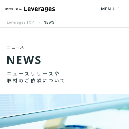
MENU
Leverages TOP
NEWS
ニュース
N
E
W
S
ニ
ュ
ー
ス
リ
リ
ー
ス
や
取
材
の
ご
依
頼
に
つ
い
て