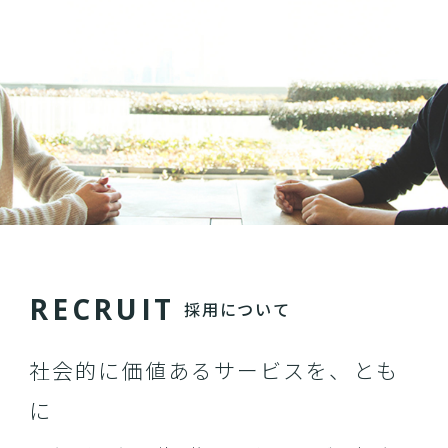
R
E
C
R
U
I
T
採用について
社会的に価値あるサービスを、とも
に