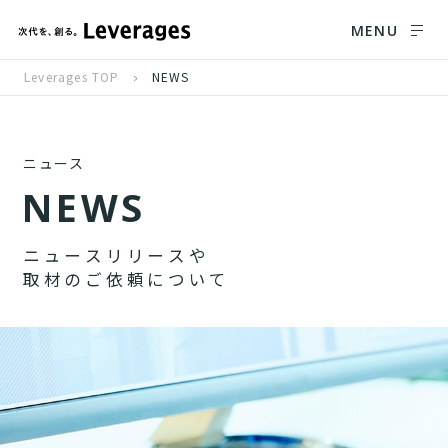
MENU
Leverages TOP
NEWS
ニュース
N
E
W
S
ニ
ュ
ー
ス
リ
リ
ー
ス
や
取
材
の
ご
依
頼
に
つ
い
て