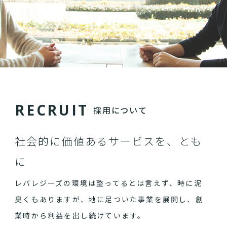
R
E
C
R
U
I
T
採用について
社会的に価値あるサービスを、とも
に
レバレジーズの環境は整ってるとは言えず、時に泥
臭くもありますが、地に足ついた事業を展開し、創
業時から利益を出し続けています。