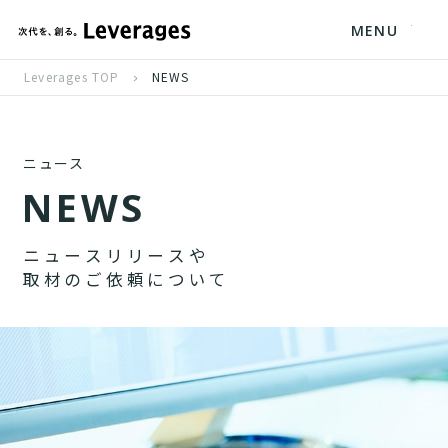
MENU
Leverages TOP
NEWS
ニュース
N
E
W
S
ニ
ュ
ー
ス
リ
リ
ー
ス
や
取
材
の
ご
依
頼
に
つ
い
て