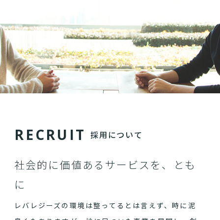
R
E
C
R
U
I
T
採用について
社会的に価値あるサービスを、とも
に
レバレジーズの環境は整ってるとは言えず、時に泥