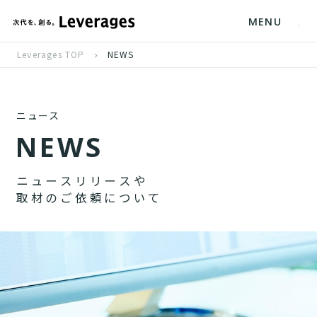
MENU
Leverages TOP
NEWS
ニュース
N
E
W
S
ニ
ュ
ー
ス
リ
リ
ー
ス
や
取
材
の
ご
依
頼
に
つ
い
て