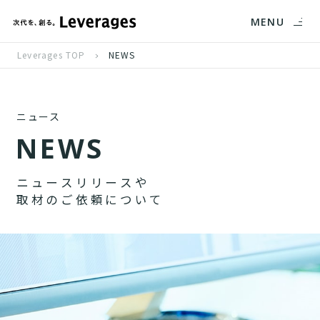
MENU
Leverages TOP
NEWS
ニュース
N
E
W
S
ニ
ュ
ー
ス
リ
リ
ー
ス
や
取
材
の
ご
依
頼
に
つ
い
て