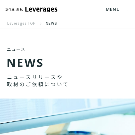
MENU
Leverages TOP
NEWS
ニュース
N
E
W
S
ニ
ュ
ー
ス
リ
リ
ー
ス
や
取
材
の
ご
依
頼
に
つ
い
て