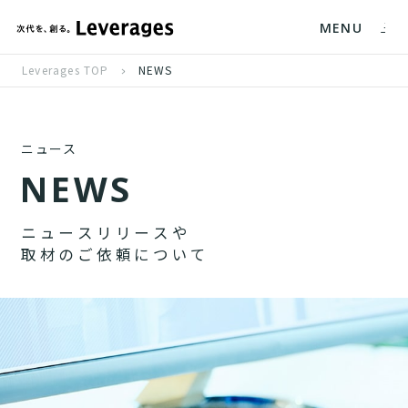
MENU
Leverages TOP
NEWS
ニュース
N
E
W
S
ニ
ュ
ー
ス
リ
リ
ー
ス
や
取
材
の
ご
依
頼
に
つ
い
て