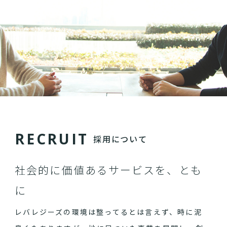
R
E
C
R
U
I
T
採用について
社会的に価値あるサービスを、とも
に
レバレジーズの環境は整ってるとは言えず、時に泥