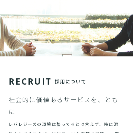
R
E
C
R
U
I
T
採用について
社会的に価値あるサービスを、とも
に
レバレジーズの環境は整ってるとは言えず、時に泥