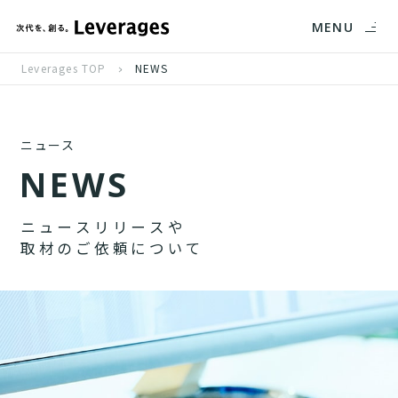
MENU
Leverages TOP
NEWS
ニュース
N
E
W
S
ニ
ュ
ー
ス
リ
リ
ー
ス
や
取
材
の
ご
依
頼
に
つ
い
て