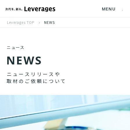
MENU
Leverages TOP
NEWS
ニュース
N
E
W
S
ニ
ュ
ー
ス
リ
リ
ー
ス
や
取
材
の
ご
依
頼
に
つ
い
て