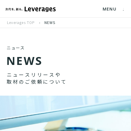
MENU
Leverages TOP
NEWS
ニュース
N
E
W
S
ニ
ュ
ー
ス
リ
リ
ー
ス
や
取
材
の
ご
依
頼
に
つ
い
て