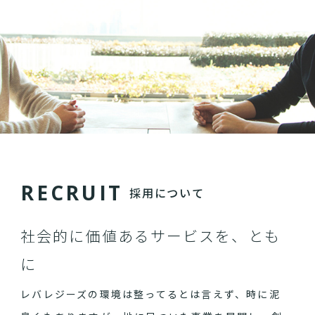
R
E
C
R
U
I
T
採用について
社会的に価値あるサービスを、とも
に
レバレジーズの環境は整ってるとは言えず、時に泥