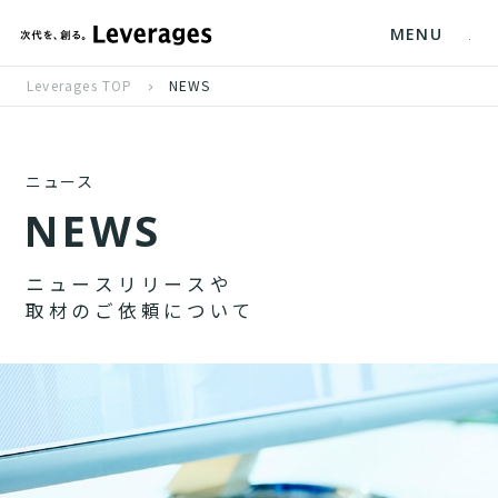
MENU
Leverages TOP
NEWS
ニュース
N
E
W
S
ニ
ュ
ー
ス
リ
リ
ー
ス
や
取
材
の
ご
依
頼
に
つ
い
て