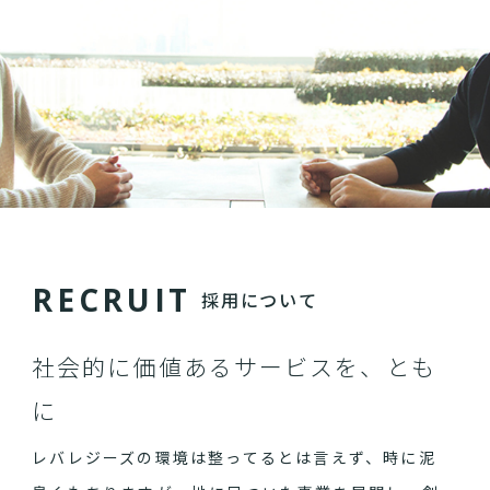
R
E
C
R
U
I
T
採用について
社会的に価値あるサービスを、とも
に
レバレジーズの環境は整ってるとは言えず、時に泥