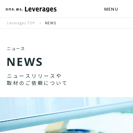
MENU
Leverages TOP
NEWS
ニュース
N
E
W
S
ニ
ュ
ー
ス
リ
リ
ー
ス
や
取
材
の
ご
依
頼
に
つ
い
て