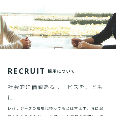
R
E
C
R
U
I
T
採用について
社会的に価値あるサービスを、とも
に
レバレジーズの環境は整ってるとは言えず、時に泥