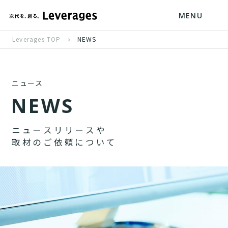
MENU
Leverages TOP
NEWS
ニュース
N
E
W
S
ニ
ュ
ー
ス
リ
リ
ー
ス
や
取
材
の
ご
依
頼
に
つ
い
て