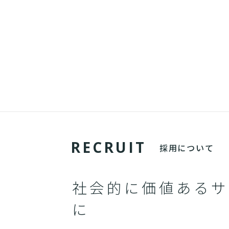
R
E
C
R
U
I
T
採用について
社会的に価値あるサ
に