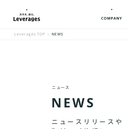
COMPANY
Leverages TOP
NEWS
ニュース
N
E
W
S
ニ
ュ
ー
ス
リ
リ
ー
ス
や