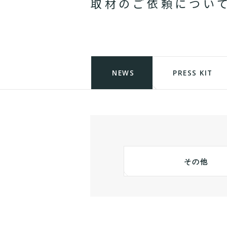
取
材
の
ご
依
頼
に
つ
い
NEWS
PRESS KIT
その他