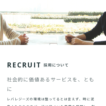
R
E
C
R
U
I
T
採用について
社会的に価値あるサービスを、とも
に
レバレジーズの環境は整ってるとは言えず、時に泥