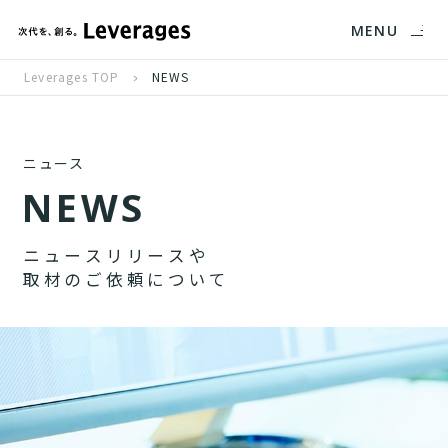
MENU
Leverages TOP
NEWS
ニュース
N
E
W
S
ニ
ュ
ー
ス
リ
リ
ー
ス
や
取
材
の
ご
依
頼
に
つ
い
て