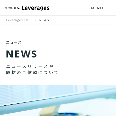
MENU
Leverages TOP
NEWS
ニュース
N
E
W
S
ニ
ュ
ー
ス
リ
リ
ー
ス
や
取
材
の
ご
依
頼
に
つ
い
て