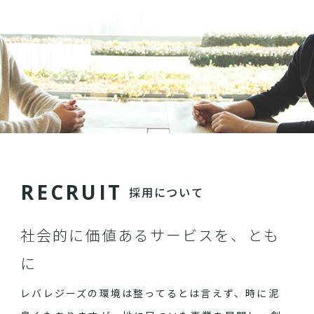
R
E
C
R
U
I
T
採用について
社会的に価値あるサービスを、とも
に
レバレジーズの環境は整ってるとは言えず、時に泥