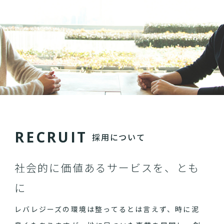
R
E
C
R
U
I
T
採用について
社会的に価値あるサービスを、とも
に
レバレジーズの環境は整ってるとは言えず、時に泥