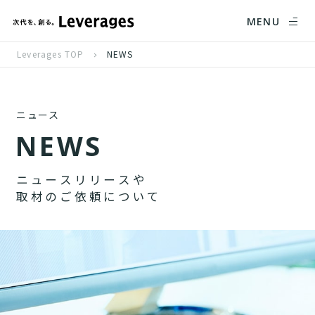
MENU
Leverages TOP
NEWS
ニュース
N
E
W
S
ニ
ュ
ー
ス
リ
リ
ー
ス
や
取
材
の
ご
依
頼
に
つ
い
て