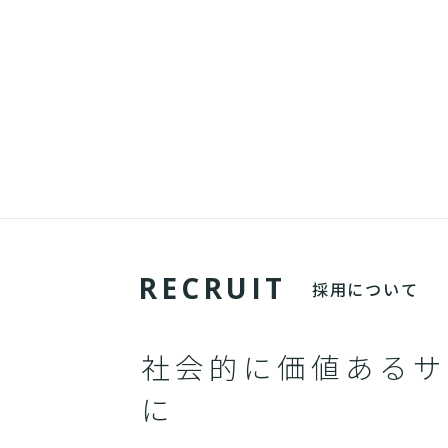
R
E
C
R
U
I
T
採用について
社会的に価値あるサ
に