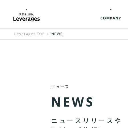
COMPANY
Leverages TOP
NEWS
ニュース
N
E
W
S
ニ
ュ
ー
ス
リ
リ
ー
ス
や