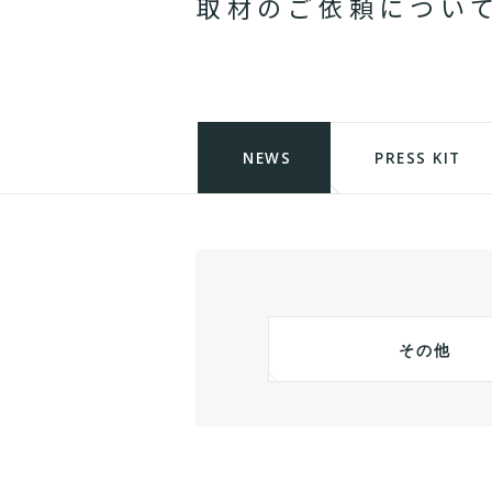
取
材
の
ご
依
頼
に
つ
い
NEWS
PRESS KIT
その他