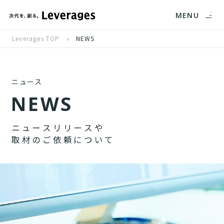
MENU
Leverages TOP
NEWS
ニュース
N
E
W
S
ニ
ュ
ー
ス
リ
リ
ー
ス
や
取
材
の
ご
依
頼
に
つ
い
て