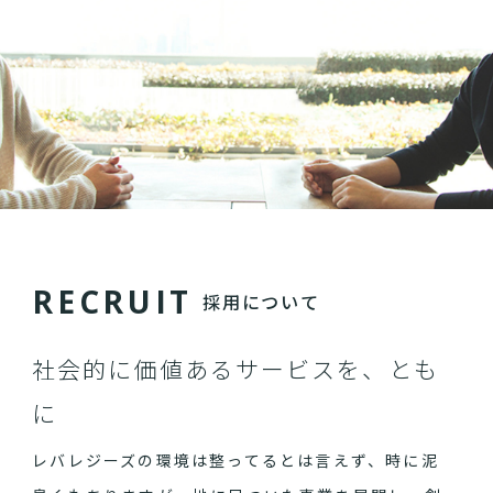
R
E
C
R
U
I
T
採用について
社会的に価値あるサービスを、とも
に
レバレジーズの環境は整ってるとは言えず、時に泥