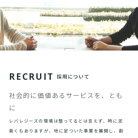
R
E
C
R
U
I
T
採用について
社会的に価値あるサービスを、とも
に
レバレジーズの環境は整ってるとは言えず、時に泥
臭くもありますが、地に足ついた事業を展開し、創