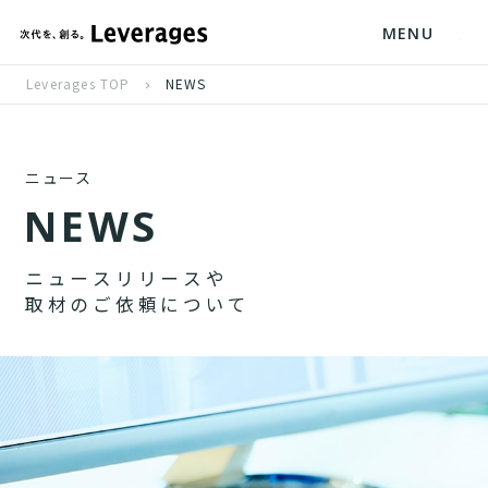
MENU
Leverages TOP
NEWS
ニュース
N
E
W
S
ニ
ュ
ー
ス
リ
リ
ー
ス
や
取
材
の
ご
依
頼
に
つ
い
て