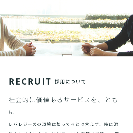
R
E
C
R
U
I
T
採用について
社会的に価値あるサービスを、とも
に
レバレジーズの環境は整ってるとは言えず、時に泥