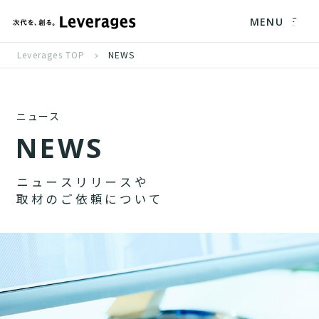
MENU
Leverages TOP
NEWS
ニュース
N
E
W
S
ニ
ュ
ー
ス
リ
リ
ー
ス
や
取
材
の
ご
依
頼
に
つ
い
て