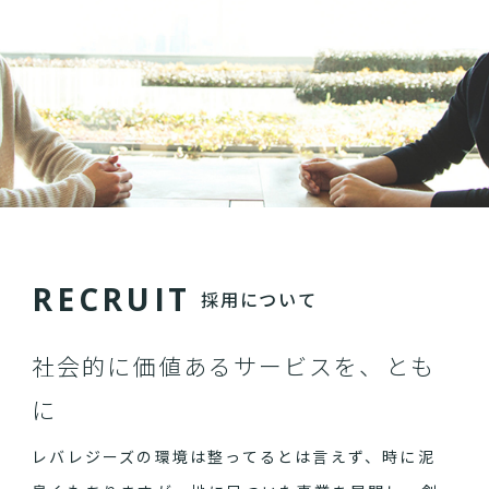
R
E
C
R
U
I
T
採用について
社会的に価値あるサービスを、とも
に
レバレジーズの環境は整ってるとは言えず、時に泥