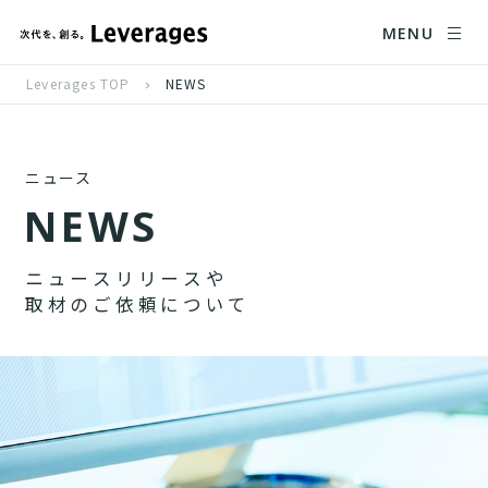
MENU
Leverages TOP
NEWS
ニュース
N
E
W
S
ニ
ュ
ー
ス
リ
リ
ー
ス
や
取
材
の
ご
依
頼
に
つ
い
て